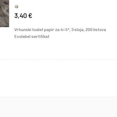
3,40 €
Vrhunski toalet papir za 4 i 5*, 3 sloja, 200 listova
Ecolabel sertifikat